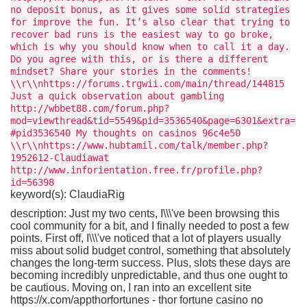
no deposit bonus, as it gives some solid strategies
for improve the fun. It’s also clear that trying to
recover bad runs is the easiest way to go broke,
which is why you should know when to call it a day.
Do you agree with this, or is there a different
mindset? Share your stories in the comments!
\\r\\nhttps://forums.trgwii.com/main/thread/144815
Just a quick observation about gambling
http://wbbet88.com/forum.php?
mod=viewthread&tid=5549&pid=3536540&page=6301&extra=
#pid3536540 My thoughts on casinos 96c4e50
\\r\\nhttps://www.hubtamil.com/talk/member.php?
1952612-Claudiawat
http://www.inforientation.free.fr/profile.php?
id=56398
keyword(s): ClaudiaRig
description: Just my two cents, I\\\'ve been browsing this
cool community for a bit, and I finally needed to post a few
points. First off, I\\\'ve noticed that a lot of players usually
miss about solid budget control, something that absolutely
changes the long-term success. Plus, slots these days are
becoming incredibly unpredictable, and thus one ought to
be cautious. Moving on, I ran into an excellent site
https://x.com/appthorfortunes - thor fortune casino no