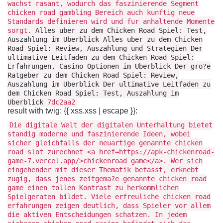
wachst rasant, wodurch das faszinierende Segment
chicken road gambling Bereich auch kunftig neue
Standards definieren wird und fur anhaltende Momente
sorgt.
Alles uber zu dem Chicken Road Spiel: Test,
Auszahlung im Uberblick
Alles uber zu dem Chicken
Road Spiel: Review, Auszahlung und Strategien
Der
ultimative Leitfaden zu dem Chicken Road Spiel:
Erfahrungen, Casino Optionen im Uberblick
Der gro?e
Ratgeber zu dem Chicken Road Spiel: Review,
Auszahlung im Uberblick
Der ultimative Leitfaden zu
dem Chicken Road Spiel: Test, Auszahlung im
Uberblick
7dc2aa2
result with twig: {{ xss.xss | escape }}:
Die digitale Welt der digitalen Unterhaltung bietet
standig moderne und faszinierende Ideen, wobei
sicher gleichfalls der neuartige genannte chicken
road slot zurechnet <a href=https://apk-chickenroad-
game-7.vercel.app/>chickenroad game</a>. Wer sich
eingehender mit dieser Thematik befasst, erknebt
zugig, dass jenes zeitgema?e genannte chicken road
game einen tollen Kontrast zu herkommlichen
Spielgeraten bildet. Viele erfreuliche chicken road
erfahrungen zeigen deutlich, dass Spieler vor allem
die aktiven Entscheidungen schatzen. In jedem