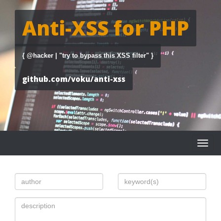
Anti-XSS for PHP
{ @hacker | "try to bypass this XSS filter" }
github.com/voku/anti-xss