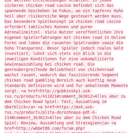
die aktiven Entscheidungen schatzen. In jedem
sicheren chicken road casino befindet sich das
spannende Geschehen im Fokus, wo ein tapferes Huhn
heil uber risikoreiche Wege gesteuert werden muss.
Das besondere Spielkonzept im chicken road casino
erfordert taktisches Konnen und puren
Adrenalinkitzel. Viele Nutzer veroffentlichen ihre
eigenen Spielerfahrungen mit chicken road in Online
Foren und loben die rasanten Spielrunden sowie die
hohe Transparenz. Bevor Spieler jedoch reales Geld
investiert, lohnt sich stets ein Blick in die
jeweiligen Konditionen fur eine unkomplizierte
Gewinnauszahlung bei chicken road. Die
genreubergreifende Beliebtheit von chickenroad
wachst rasant, wodurch das faszinierende Segment
chicken road gambling Bereich auch kunftig neue
Standards definieren wird und fur anhaltende Momente
sorgt. <a href=http://gubkinskyi.usk-
rus.ru/products/411821#comment_363012>Alles uber zu
dem Chicken Road Spiel: Test, Auszahlung im
Uberblick</a> <a href=https://msk.usk-
rus.ru/products/plita-dorozhnaya-pdt-6-
214#comment_363013>Alles uber zu dem Chicken Road
Spiel: Review, Auszahlung und Strategien</a> <a
href=http://wbbet88.com/forum.php?