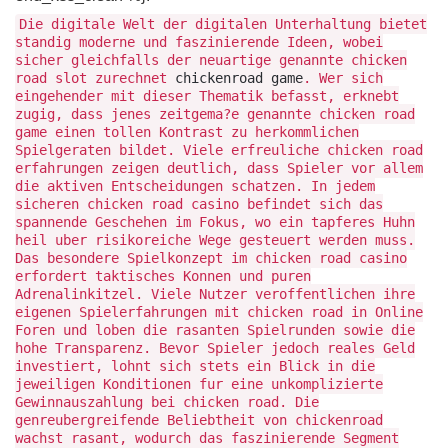
Die digitale Welt der digitalen Unterhaltung bietet
standig moderne und faszinierende Ideen, wobei
sicher gleichfalls der neuartige genannte chicken
road slot zurechnet
chickenroad game
. Wer sich
eingehender mit dieser Thematik befasst, erknebt
zugig, dass jenes zeitgema?e genannte chicken road
game einen tollen Kontrast zu herkommlichen
Spielgeraten bildet. Viele erfreuliche chicken road
erfahrungen zeigen deutlich, dass Spieler vor allem
die aktiven Entscheidungen schatzen. In jedem
sicheren chicken road casino befindet sich das
spannende Geschehen im Fokus, wo ein tapferes Huhn
heil uber risikoreiche Wege gesteuert werden muss.
Das besondere Spielkonzept im chicken road casino
erfordert taktisches Konnen und puren
Adrenalinkitzel. Viele Nutzer veroffentlichen ihre
eigenen Spielerfahrungen mit chicken road in Online
Foren und loben die rasanten Spielrunden sowie die
hohe Transparenz. Bevor Spieler jedoch reales Geld
investiert, lohnt sich stets ein Blick in die
jeweiligen Konditionen fur eine unkomplizierte
Gewinnauszahlung bei chicken road. Die
genreubergreifende Beliebtheit von chickenroad
wachst rasant, wodurch das faszinierende Segment