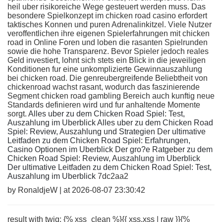
heil uber risikoreiche Wege gesteuert werden muss. Das
besondere Spielkonzept im chicken road casino erfordert
taktisches Konnen und puren Adrenalinkitzel. Viele Nutzer
veroffentlichen ihre eigenen Spielerfahrungen mit chicken
road in Online Foren und loben die rasanten Spielrunden
sowie die hohe Transparenz. Bevor Spieler jedoch reales
Geld investiert, lohnt sich stets ein Blick in die jeweiligen
Konditionen fur eine unkomplizierte Gewinnauszahlung
bei chicken road. Die genreubergreifende Beliebtheit von
chickenroad wachst rasant, wodurch das faszinierende
Segment chicken road gambling Bereich auch kunftig neue
Standards definieren wird und fur anhaltende Momente
sorgt.
Alles uber zu dem Chicken Road Spiel: Test,
Auszahlung im Uberblick
Alles uber zu dem Chicken Road
Spiel: Review, Auszahlung und Strategien
Der ultimative
Leitfaden zu dem Chicken Road Spiel: Erfahrungen,
Casino Optionen im Uberblick
Der gro?e Ratgeber zu dem
Chicken Road Spiel: Review, Auszahlung im Uberblick
Der ultimative Leitfaden zu dem Chicken Road Spiel: Test,
Auszahlung im Uberblick
7dc2aa2
by RonaldjeW | at 2026-08-07 23:30:42
result with twig: {% xss_clean %}{{ xss.xss | raw }}{%