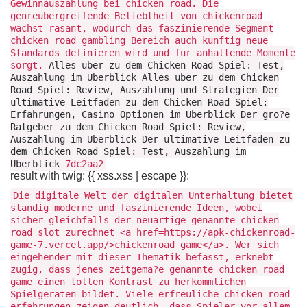
Gewinnauszahlung bei chicken road. Die
genreubergreifende Beliebtheit von chickenroad
wachst rasant, wodurch das faszinierende Segment
chicken road gambling Bereich auch kunftig neue
Standards definieren wird und fur anhaltende Momente
sorgt.
Alles uber zu dem Chicken Road Spiel: Test,
Auszahlung im Uberblick
Alles uber zu dem Chicken
Road Spiel: Review, Auszahlung und Strategien
Der
ultimative Leitfaden zu dem Chicken Road Spiel:
Erfahrungen, Casino Optionen im Uberblick
Der gro?e
Ratgeber zu dem Chicken Road Spiel: Review,
Auszahlung im Uberblick
Der ultimative Leitfaden zu
dem Chicken Road Spiel: Test, Auszahlung im
Uberblick
7dc2aa2
result with twig: {{ xss.xss | escape }}:
Die digitale Welt der digitalen Unterhaltung bietet
standig moderne und faszinierende Ideen, wobei
sicher gleichfalls der neuartige genannte chicken
road slot zurechnet <a href=https://apk-chickenroad-
game-7.vercel.app/>chickenroad game</a>. Wer sich
eingehender mit dieser Thematik befasst, erknebt
zugig, dass jenes zeitgema?e genannte chicken road
game einen tollen Kontrast zu herkommlichen
Spielgeraten bildet. Viele erfreuliche chicken road
erfahrungen zeigen deutlich, dass Spieler vor allem