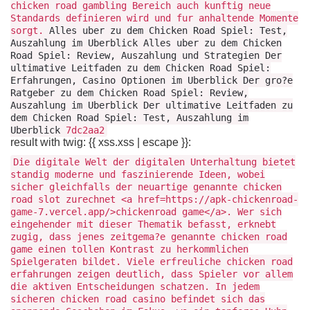
chicken road gambling Bereich auch kunftig neue
Standards definieren wird und fur anhaltende Momente
sorgt.
Alles uber zu dem Chicken Road Spiel: Test,
Auszahlung im Uberblick
Alles uber zu dem Chicken
Road Spiel: Review, Auszahlung und Strategien
Der
ultimative Leitfaden zu dem Chicken Road Spiel:
Erfahrungen, Casino Optionen im Uberblick
Der gro?e
Ratgeber zu dem Chicken Road Spiel: Review,
Auszahlung im Uberblick
Der ultimative Leitfaden zu
dem Chicken Road Spiel: Test, Auszahlung im
Uberblick
7dc2aa2
result with twig: {{ xss.xss | escape }}:
Die digitale Welt der digitalen Unterhaltung bietet
standig moderne und faszinierende Ideen, wobei
sicher gleichfalls der neuartige genannte chicken
road slot zurechnet <a href=https://apk-chickenroad-
game-7.vercel.app/>chickenroad game</a>. Wer sich
eingehender mit dieser Thematik befasst, erknebt
zugig, dass jenes zeitgema?e genannte chicken road
game einen tollen Kontrast zu herkommlichen
Spielgeraten bildet. Viele erfreuliche chicken road
erfahrungen zeigen deutlich, dass Spieler vor allem
die aktiven Entscheidungen schatzen. In jedem
sicheren chicken road casino befindet sich das