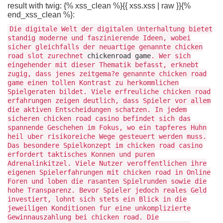
result with twig: {% xss_clean %}{{ xss.xss | raw }}{%
end_xss_clean %}:
Die digitale Welt der digitalen Unterhaltung bietet
standig moderne und faszinierende Ideen, wobei
sicher gleichfalls der neuartige genannte chicken
road slot zurechnet
chickenroad game
. Wer sich
eingehender mit dieser Thematik befasst, erknebt
zugig, dass jenes zeitgema?e genannte chicken road
game einen tollen Kontrast zu herkommlichen
Spielgeraten bildet. Viele erfreuliche chicken road
erfahrungen zeigen deutlich, dass Spieler vor allem
die aktiven Entscheidungen schatzen. In jedem
sicheren chicken road casino befindet sich das
spannende Geschehen im Fokus, wo ein tapferes Huhn
heil uber risikoreiche Wege gesteuert werden muss.
Das besondere Spielkonzept im chicken road casino
erfordert taktisches Konnen und puren
Adrenalinkitzel. Viele Nutzer veroffentlichen ihre
eigenen Spielerfahrungen mit chicken road in Online
Foren und loben die rasanten Spielrunden sowie die
hohe Transparenz. Bevor Spieler jedoch reales Geld
investiert, lohnt sich stets ein Blick in die
jeweiligen Konditionen fur eine unkomplizierte
Gewinnauszahlung bei chicken road. Die