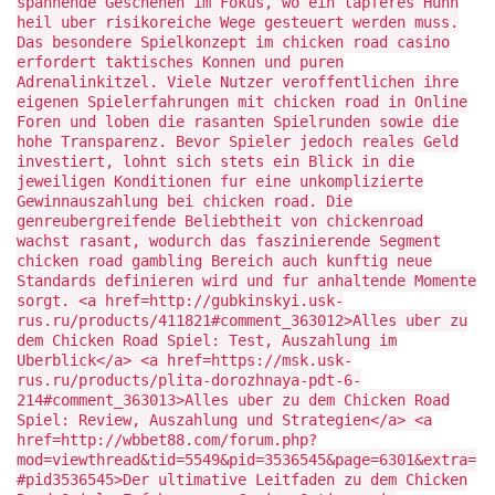
spannende Geschehen im Fokus, wo ein tapferes Huhn
heil uber risikoreiche Wege gesteuert werden muss.
Das besondere Spielkonzept im chicken road casino
erfordert taktisches Konnen und puren
Adrenalinkitzel. Viele Nutzer veroffentlichen ihre
eigenen Spielerfahrungen mit chicken road in Online
Foren und loben die rasanten Spielrunden sowie die
hohe Transparenz. Bevor Spieler jedoch reales Geld
investiert, lohnt sich stets ein Blick in die
jeweiligen Konditionen fur eine unkomplizierte
Gewinnauszahlung bei chicken road. Die
genreubergreifende Beliebtheit von chickenroad
wachst rasant, wodurch das faszinierende Segment
chicken road gambling Bereich auch kunftig neue
Standards definieren wird und fur anhaltende Momente
sorgt. <a href=http://gubkinskyi.usk-
rus.ru/products/411821#comment_363012>Alles uber zu
dem Chicken Road Spiel: Test, Auszahlung im
Uberblick</a> <a href=https://msk.usk-
rus.ru/products/plita-dorozhnaya-pdt-6-
214#comment_363013>Alles uber zu dem Chicken Road
Spiel: Review, Auszahlung und Strategien</a> <a
href=http://wbbet88.com/forum.php?
mod=viewthread&tid=5549&pid=3536545&page=6301&extra=
#pid3536545>Der ultimative Leitfaden zu dem Chicken